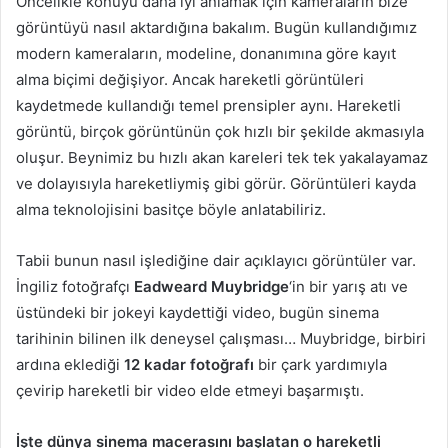
Öncelikle konuyu daha iyi anlamak için kameraların bize
görüntüyü nasıl aktardığına bakalım. Bugün kullandığımız
modern kameraların, modeline, donanımına göre kayıt
alma biçimi değişiyor. Ancak hareketli görüntüleri
kaydetmede kullandığı temel prensipler aynı. Hareketli
görüntü, birçok görüntünün çok hızlı bir şekilde akmasıyla
oluşur. Beynimiz bu hızlı akan kareleri tek tek yakalayamaz
ve dolayısıyla hareketliymiş gibi görür. Görüntüleri kayda
alma teknolojisini basitçe böyle anlatabiliriz.
Tabii bunun nasıl işlediğine dair açıklayıcı görüntüler var.
İngiliz fotoğrafçı
Eadweard Muybridge
‘in bir yarış atı ve
üstündeki bir jokeyi kaydettiği video, bugün sinema
tarihinin bilinen ilk deneysel çalışması… Muybridge, birbiri
ardına eklediği
12 kadar fotoğrafı
bir çark yardımıyla
çevirip hareketli bir video elde etmeyi başarmıştı.
İşte dünya sinema macerasını başlatan o hareketli