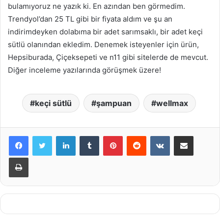
bulamıyoruz ne yazık ki. En azından ben görmedim.
Trendyol’dan 25 TL gibi bir fiyata aldım ve şu an
indirimdeyken dolabıma bir adet sarımsaklı, bir adet keçi
sütlü olanından ekledim. Denemek isteyenler için ürün,
Hepsiburada, Çiçeksepeti ve n11 gibi sitelerde de mevcut.
Diğer inceleme yazılarında görüşmek üzere!
keçi sütlü
şampuan
wellmax
LinkedIn
Tumblr
Pinterest
Reddit
VKontakte
E-Posta ile paylaş
Yazdır