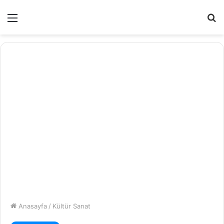
Menü
A
y
...
Anasayfa
/
Kültür Sanat