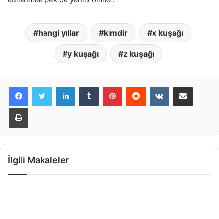
hangi yıllar
kimdir
x kuşağı
y kuşağı
z kuşağı
LinkedIn
Tumblr
Pinterest
Reddit
VKontakte
E-Posta ile paylaş
Yazdır
İlgili Makaleler