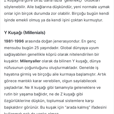
Z kuşağına göre biraz daha fazla “gelenekçi” oldukları
söylenebilir. Aile bağlarına düşkündür, yeni normale uymak
onlar için birçok durumda zor olabilir. Birçoğu bugün kendi
işinde emekli olmuş ya da kendi işini çoktan kurmuştur.
Y Kuşağı (Millenials)
1981-1996
arasında doğan jenerasyondur. En genç
mensubu bugün 25 yaşındadır. Global dünyaya uyum
sağlayabilen genellikle köprü olarak nitelendirilen bir
kuşaktır.
Milenyaller
olarak da bilinen Y kuşağı, dünya
nüfusunun çoğunluğunu oluşturmaktadır. Genelde iş
hayatına girmiş ve birçoğu aile kurmaya başlamıştır. Artık
görece mantıklı karar verebilen, olgun sayılabilecek
yaştadırlar. Ne X kuşağı gibi tamamıyla geleneklere ve
rutin bir yaşama bağlıdır, ne de Z kuşağı gibi
özgürlüklerine düşkün, toplumsal sistemlere karşı
başkaldırır görünür. Bu kuşak için “arada kalmış” ifadesini
kullanmak pek de yanlış olmaz.