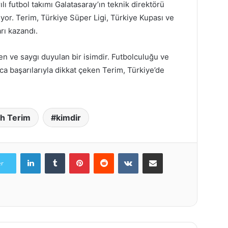
lı futbol takımı Galatasaray’ın teknik direktörü
or. Terim, Türkiye Süper Ligi, Türkiye Kupası ve
rı kazandı.
en ve saygı duyulan bir isimdir. Futbolculuğu ve
ca başarılarıyla dikkat çeken Terim, Türkiye’de
ih Terim
kimdir
LinkedIn
Tumblr
Pinterest
Reddit
VKontakte
E-Posta ile paylaş
er