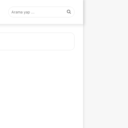
Arama
yap
...