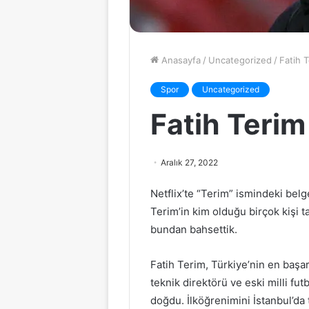
Anasayfa
/
Uncategorized
/
Fatih 
Spor
Uncategorized
Fatih Terim
Aralık 27, 2022
Netflix’te “Terim” ismindeki belg
Terim’in kim olduğu birçok kişi
bundan bahsettik.
Fatih Terim, Türkiye’nin en başarı
teknik direktörü ve eski milli fut
doğdu. İlköğrenimini İstanbul’da