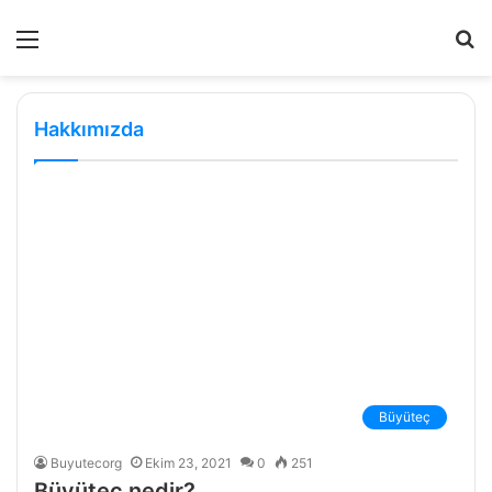
Menü
A
y
...
Hakkımızda
Büyüteç
Buyutecorg
Ekim 23, 2021
0
251
Büyüteç nedir?