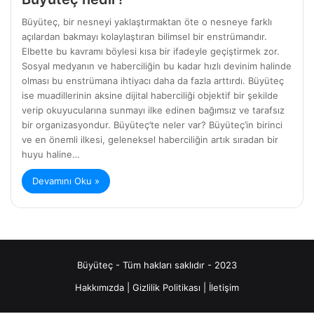
Büyüteç, bir nesneyi yaklaştırmaktan öte o nesneye farklı
açılardan bakmayı kolaylaştıran bilimsel bir enstrümandır.
Elbette bu kavramı böylesi kısa bir ifadeyle geçiştirmek zor.
Sosyal medyanın ve haberciliğin bu kadar hızlı devinim halinde
olması bu enstrümana ihtiyacı daha da fazla arttırdı. Büyüteç
ise muadillerinin aksine dijital haberciliği objektif bir şekilde
verip okuyucularına sunmayı ilke edinen bağımsız ve tarafsız
bir organizasyondur. Büyüteç’te neler var? Büyüteç’in birinci
ve en önemli ilkesi, geleneksel haberciliğin artık sıradan bir
huyu haline…
Devamını Oku »
Büyüteç - Tüm hakları saklıdır - 2023
Hakkımızda
|
Gizlilik Politikası
|
İletişim