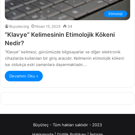
Etimoloji
Buyutecorg
Nisan 15, 2023
34
“Klavye” Kelimesinin Etimolojik Kökeni
Nedir?
“Klavye” kelimesi, günümüzde bilgisayarlar ve diğer elektronik
cihazlarda kullanılan bir giriş aracıdır. Kelimenin etimolojik kökeni
ise oldukça eski zamanlara dayanmaktadır.…
Devamını Oku »
Büyüteç - Tüm hakları saklıdır - 2023
Hakkımızda
|
Gizlilik Politikası
|
İletişim