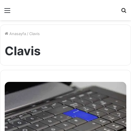
Menü
A
y
...
Anasayfa
/
Clavis
Clavis