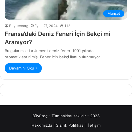
Manşet
Buyutecorg
Eylül 27, 2024
112
Fransa’daki Deniz Feneri İçin Bekçi mi
Aranıyor?
Bulgularımız: La Jument deniz feneri 1991 yılında
otomatikleştirilmiş. Fener için bekçi ilanı bulunmuyor
Devamını Oku »
Büyüteç - Tüm hakları saklıdır - 2023
Hakkımızda
|
Gizlilik Politikası
|
İletişim