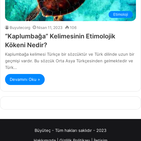
Etimoloji
Buyutecorg
Nisan 11, 2023
106
“Kaplumbağa” Kelimesinin Etimolojik
Kökeni Nedir?
Kaplumbağa kelimesi Türkçe bir sözcüktür ve Türk dilinde uzun bir
geçmişi vardır. Bu sözcük Orta Asya Türkçesinden gelmektedir ve
Türk…
Devamını Oku »
Büyüteç - Tüm hakları saklıdır - 2023
Hakkımızda
|
Gizlilik Politikası
|
İletişim