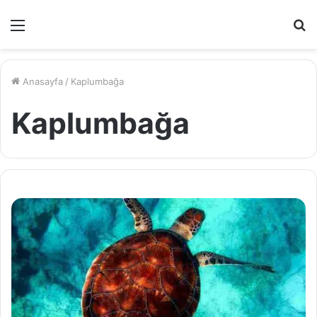
Menü
A
y
...
Anasayfa
/
Kaplumbağa
Kaplumbağa