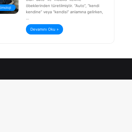
öbeklerinden türetilmiştir. “Auto”, “kendi
timoloji
kendine” veya “kendisi” anlamına gelirken,
…
Devamını Oku »