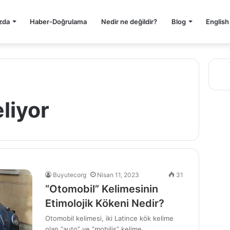
zda
Haber-Doğrulama
Nedir ne değildir?
Blog
English
liyor
Buyutecorg
Nisan 11, 2023
31
“Otomobil” Kelimesinin
Etimolojik Kökeni Nedir?
Otomobil kelimesi, iki Latince kök kelime
olan “auto” ve “mobilis” kelime