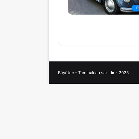
E
Büyüteç - Tüm hakları saklıdır - 2023