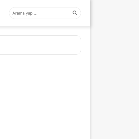
Arama
yap
...