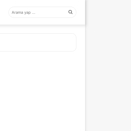
Arama
yap
...