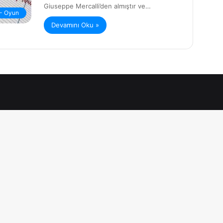
Giuseppe Mercalli’den almıştır ve…
 - Oyun
Devamını Oku »