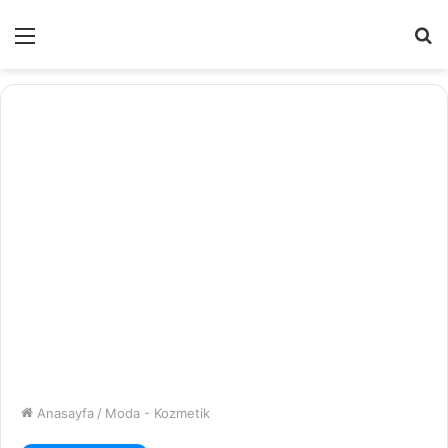
Menü
A
y
...
Anasayfa
/
Moda - Kozmetik