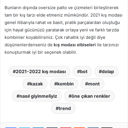
Bunların dışında oversize palto ve çizmeleri birleştirerek
tam bir kış tarzı elde etmeniz mümkündür. 2021 kış modası
genel itibarıyla rahat ve basit, pratik parçalardan oluştuğu
için hayal gücünüzü yaratarak ortaya yeni ve farklı tarzda
kombinler koyabilirsiniz. Çok rahatlık iyi değil diye
düşünenlerdenseniz de
kış modası elbiseleri
ile tarzınızı
konuşturmak iyi bir seçenek olabilir.
2021-2022 kış modası
bot
dolap
kazak
kombin
mont
nasıl giyinmeliyiz
öne çıkan renkler
trend
LinkedIn
Tumblr
Pinterest
Reddit
VKontakte
E-Posta ile paylaş