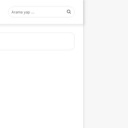
Arama
yap
...