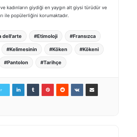
e kadınların giydiği en yaygın alt giysi türüdür ve
arı ile popülerliğini korumaktadır.
dell'arte
Etimoloji
Fransızca
Kelimesinin
Köken
Kökeni
Pantolon
Tarihçe
LinkedIn
Tumblr
Pinterest
Reddit
VKontakte
E-Posta ile paylaş
er