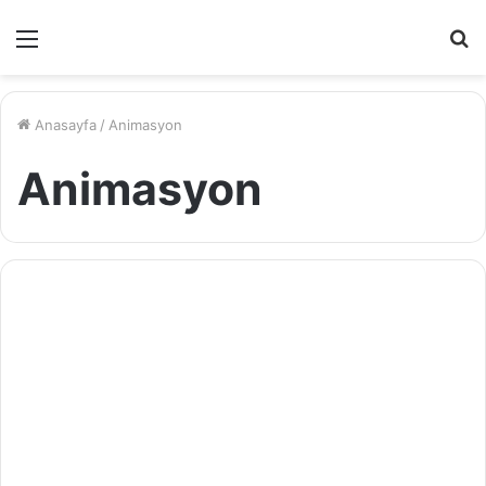
Menü
A
y
...
Anasayfa
/
Animasyon
Animasyon