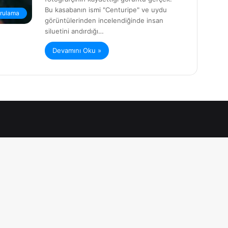
Bu kasabanın ismi "Centuripe" ve uydu
rulama
görüntülerinden incelendiğinde insan
siluetini andırdığı…
Devamını Oku »