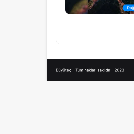
Doğ
Büyüteç - Tüm hakları saklıdır - 2023