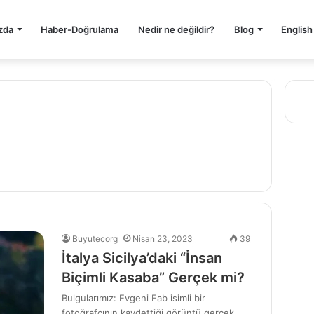
zda
Haber-Doğrulama
Nedir ne değildir?
Blog
English
Buyutecorg
Nisan 23, 2023
39
İtalya Sicilya’daki “İnsan
Biçimli Kasaba” Gerçek mi?
Bulgularımız: Evgeni Fab isimli bir
fotoğrafçının kaydettiği görüntü gerçek.