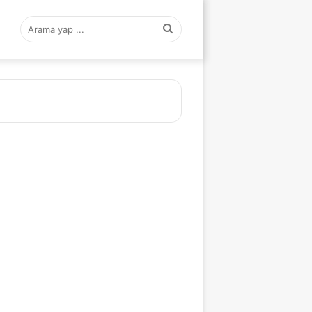
Arama
yap
...