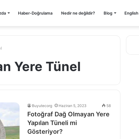
zda
Haber-Doğrulama
Nedir ne değildir?
Blog
English
l
n Yere Tünel
Buyutecorg
Haziran 5, 2023
58
Fotoğraf Dağ Olmayan Yere
Yapılan Tüneli mi
Gösteriyor?