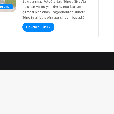
Bulgularımız: Fotoğraftaki Tünel, Sivas'ta
bulunan ve bu yıl ekim ayında faaliyete
rulama
girmesi planlanan "Yağdonduran Tüneli".
Tünelin girişi, dağın gerisinden başladığı…
Devamını Oku »