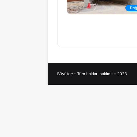
Doğ
Büyüteç - Tüm hakları saklıdır - 2023