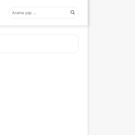
Arama
yap
...