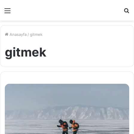
Menü
A
y
...
Anasayfa
/
gitmek
gitmek