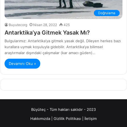
Doğrulama
Buyutecorg
Nisan 28, 2022
425
Antarktika’ya Gitmek Yasak Mı?
Bulgularımız: Antarktika’ya gitmek yasak değil. Dileyen herkes bazı
kurallara uymak koşuluyla gidebilir. Antarktika’ya bilimsel
araştırmalar dışındaki çalışmalar (kar amacı güden)…
Devamını Oku »
Büyüteç - Tüm hakları saklıdır - 2023
Hakkımızda
|
Gizlilik Politikası
|
İletişim