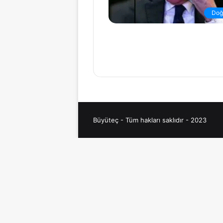
Doğ
Büyüteç - Tüm hakları saklıdır - 2023