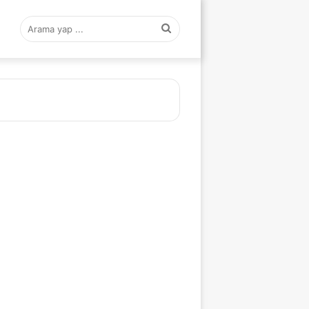
Arama
yap
...