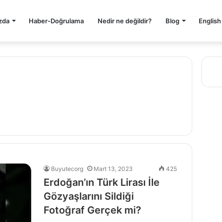
zda
Haber-Doğrulama
Nedir ne değildir?
Blog
English
Buyutecorg
Mart 13, 2023
425
Erdoğan’ın Türk Lirası İle
Gözyaşlarını Sildiği
Fotoğraf Gerçek mi?