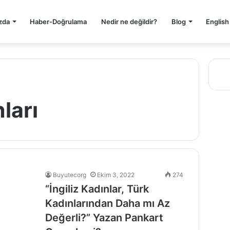
zda
Haber-Doğrulama
Nedir ne değildir?
Blog
English
nları
Buyutecorg
Ekim 3, 2022
274
“İngiliz Kadınlar, Türk
Kadınlarından Daha mı Az
Değerli?” Yazan Pankart