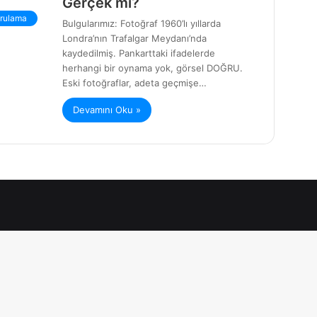
Gerçek mi?
rulama
Bulgularımız: Fotoğraf 1960’lı yıllarda
Londra’nın Trafalgar Meydanı’nda
kaydedilmiş. Pankarttaki ifadelerde
herhangi bir oynama yok, görsel DOĞRU.
Eski fotoğraflar, adeta geçmişe…
Devamını Oku »