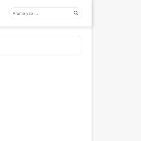
Arama
yap
...