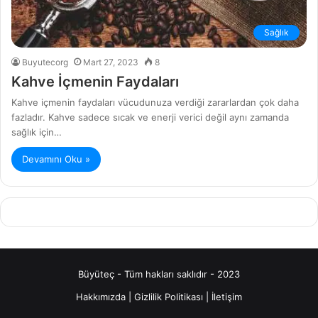
Sağlık
Buyutecorg
Mart 27, 2023
8
Kahve İçmenin Faydaları
Kahve içmenin faydaları vücudunuza verdiği zararlardan çok daha
fazladır. Kahve sadece sıcak ve enerji verici değil aynı zamanda
sağlık için…
Devamını Oku »
Büyüteç - Tüm hakları saklıdır - 2023
Hakkımızda
|
Gizlilik Politikası
|
İletişim