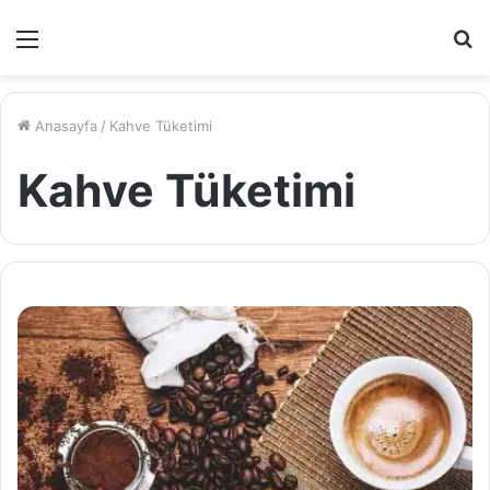
Menü
A
y
...
Anasayfa
/
Kahve Tüketimi
Kahve Tüketimi