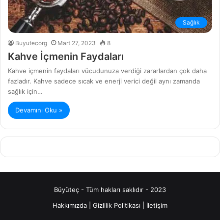
Sağlık
Buyutecorg
Mart 27, 2023
8
Kahve İçmenin Faydaları
Kahve içmenin faydaları vücudunuza verdiği zararlardan çok daha
fazladır. Kahve sadece sıcak ve enerji verici değil aynı zamanda
sağlık için…
Devamını Oku »
Büyüteç - Tüm hakları saklıdır - 2023
Hakkımızda
|
Gizlilik Politikası
|
İletişim