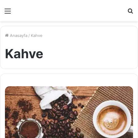
Menü
A
y
...
Anasayfa
/
Kahve
Kahve