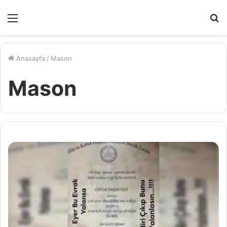
Menü
A
y
...
Anasayfa
/
Mason
Mason