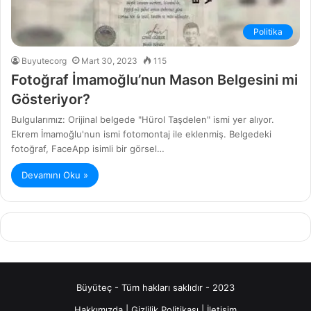
Politika
Buyutecorg
Mart 30, 2023
115
Fotoğraf İmamoğlu’nun Mason Belgesini mi
Gösteriyor?
Bulgularımız: Orijinal belgede "Hürol Taşdelen" ismi yer alıyor.
Ekrem İmamoğlu'nun ismi fotomontaj ile eklenmiş. Belgedeki
fotoğraf, FaceApp isimli bir görsel…
Devamını Oku »
Büyüteç - Tüm hakları saklıdır - 2023
Hakkımızda
|
Gizlilik Politikası
|
İletişim