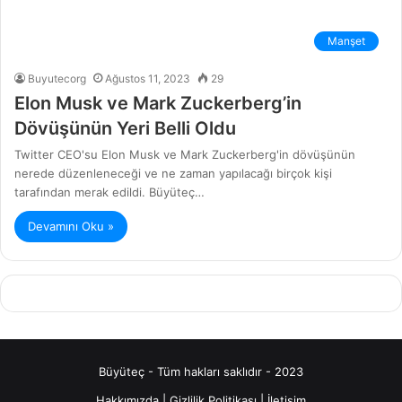
Manşet
Buyutecorg
Ağustos 11, 2023
29
Elon Musk ve Mark Zuckerberg’in
Dövüşünün Yeri Belli Oldu
Twitter CEO'su Elon Musk ve Mark Zuckerberg'in dövüşünün
nerede düzenleneceği ve ne zaman yapılacağı birçok kişi
tarafından merak edildi. Büyüteç…
Devamını Oku »
Büyüteç - Tüm hakları saklıdır - 2023
Hakkımızda
|
Gizlilik Politikası
|
İletişim