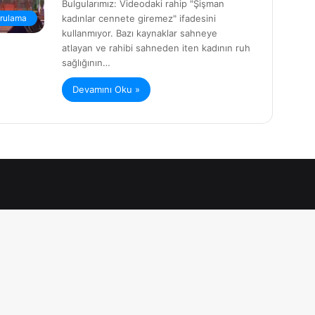
Bulgularımız: Videodaki rahip "Şişman
kadınlar cennete giremez" ifadesini
rulama
kullanmıyor. Bazı kaynaklar sahneye
atlayan ve rahibi sahneden iten kadının ruh
sağlığının…
Devamını Oku »