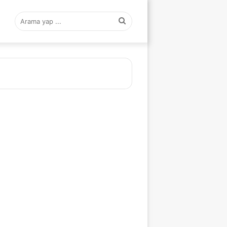
Arama
yap
...