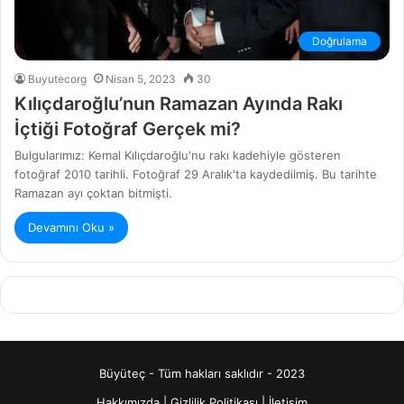
Doğrulama
Buyutecorg
Nisan 5, 2023
30
Kılıçdaroğlu’nun Ramazan Ayında Rakı
İçtiği Fotoğraf Gerçek mi?
Bulgularımız: Kemal Kılıçdaroğlu'nu rakı kadehiyle gösteren
fotoğraf 2010 tarihli. Fotoğraf 29 Aralık'ta kaydedilmiş. Bu tarihte
Ramazan ayı çoktan bitmişti.
Devamını Oku »
Büyüteç - Tüm hakları saklıdır - 2023
Hakkımızda
|
Gizlilik Politikası
|
İletişim