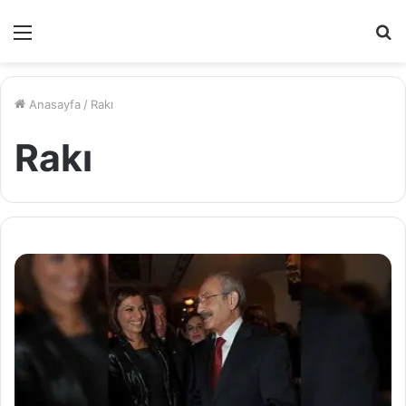
Menü
A
y
...
Anasayfa
/
Rakı
Rakı