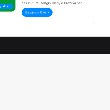
has kültürel zenginlikleriyle Brezilya her…
yraklar
Devamını Oku »