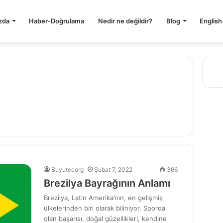
zda
Haber-Doğrulama
Nedir ne değildir?
Blog
English
Buyutecorg
Şubat 7, 2022
366
Brezilya Bayrağının Anlamı
Brezilya, Latin Amerika’nın, en gelişmiş
ülkelerinden biri olarak biliniyor. Sporda
olan başarısı, doğal güzellikleri, kendine