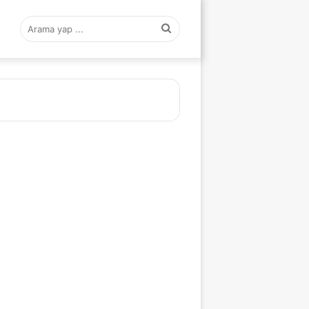
Arama
yap
...