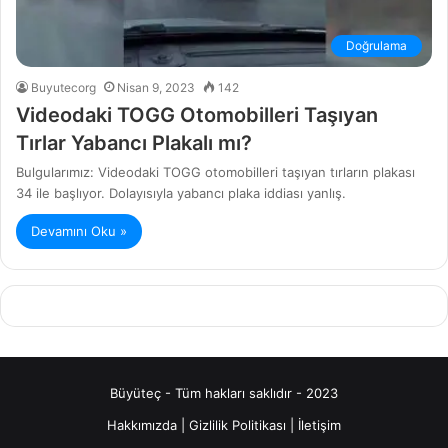
Doğrulama
Buyutecorg
Nisan 9, 2023
142
Videodaki TOGG Otomobilleri Taşıyan
Tırlar Yabancı Plakalı mı?
Bulgularımız: Videodaki TOGG otomobilleri taşıyan tırların plakası
34 ile başlıyor. Dolayısıyla yabancı plaka iddiası yanlış.
Devamını Oku »
Büyüteç - Tüm hakları saklıdır - 2023
Hakkımızda
|
Gizlilik Politikası
|
İletişim