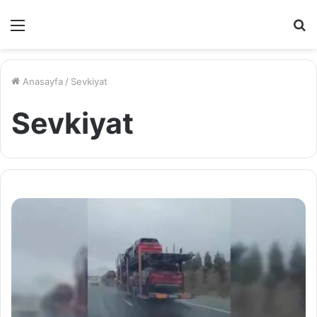
Menü
A
y
...
Anasayfa
/
Sevkiyat
Sevkiyat