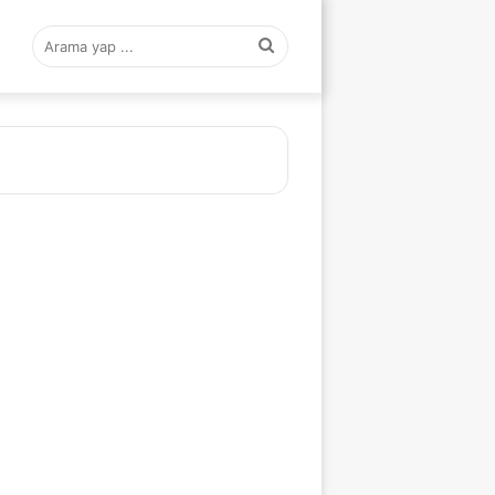
Arama
yap
...