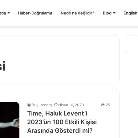
zda
Haber-Doğrulama
Nedir ne değildir?
Blog
English
i
Buyutecorg
Nisan 16, 2023
25
Time, Haluk Levent’i
2023’ün 100 Etkili Kişisi
Arasında Gösterdi mi?