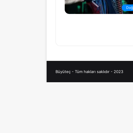
Doğ
Büyüteç - Tüm hakları saklıdır - 2023