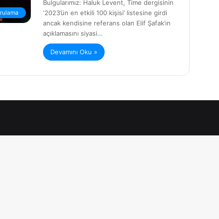
Bulgularımız: Haluk Levent, Time dergisinin
‘2023’ün en etkili 100 kişisi’ listesine girdi
rulama
ancak kendisine referans olan Elif Şafak’ın
açıklamasını siyasi…
Devamını Oku »