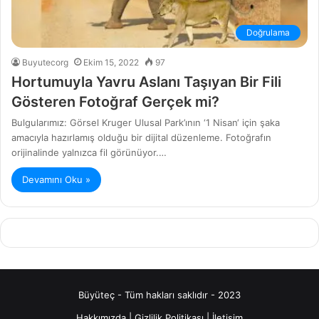
Doğrulama
Buyutecorg
Ekim 15, 2022
97
Hortumuyla Yavru Aslanı Taşıyan Bir Fili
Gösteren Fotoğraf Gerçek mi?
Bulgularımız: Görsel Kruger Ulusal Park’ının ‘1 Nisan‘ için şaka
amacıyla hazırlamış olduğu bir dijital düzenleme. Fotoğrafın
orijinalinde yalnızca fil görünüyor.…
Devamını Oku »
Büyüteç - Tüm hakları saklıdır - 2023
Hakkımızda
|
Gizlilik Politikası
|
İletişim