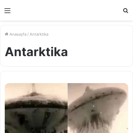
Menü
A
y
...
Anasayfa
/
Antarktika
Antarktika