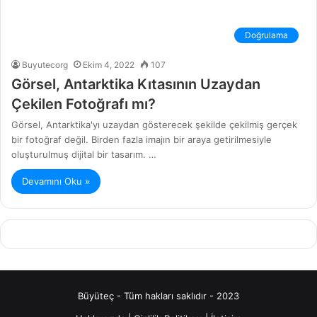
Doğrulama
Buyutecorg
Ekim 4, 2022
107
Görsel, Antarktika Kıtasının Uzaydan
Çekilen Fotoğrafı mı?
Görsel, Antarktika'yı uzaydan gösterecek şekilde çekilmiş gerçek
bir fotoğraf değil. Birden fazla imajın bir araya getirilmesiyle
oluşturulmuş dijital bir tasarım. …
Devamını Oku »
Büyüteç - Tüm hakları saklıdır - 2023