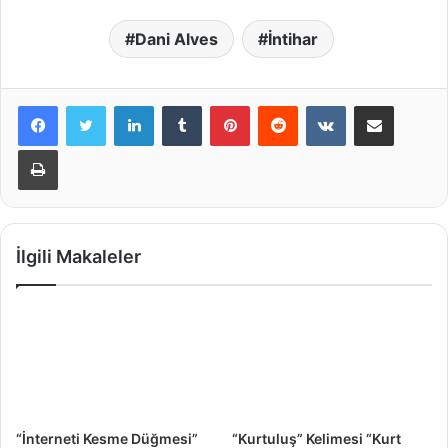
Dani Alves
İntihar
LinkedIn
Tumblr
Pinterest
Reddit
VKontakte
E-Posta ile paylaş
Yazdır
İlgili Makaleler
“İnterneti Kesme Düğmesi”
“Kurtuluş” Kelimesi “Kurt