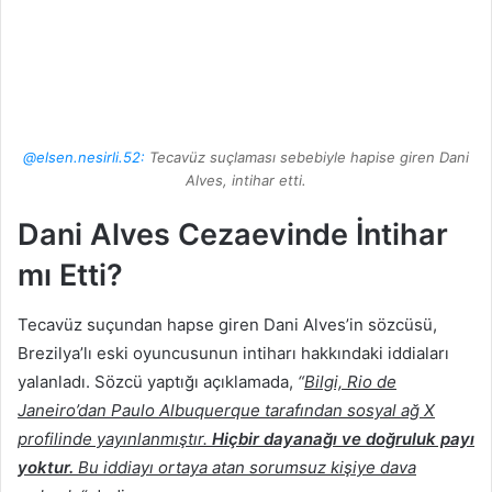
@elsen.nesirli.52:
Tecavüz suçlaması sebebiyle hapise giren Dani
Alves, intihar etti.
Dani Alves Cezaevinde İntihar
mı Etti?
Tecavüz suçundan hapse giren Dani Alves’in sözcüsü,
Brezilya’lı eski oyuncusunun intiharı hakkındaki iddiaları
yalanladı. Sözcü yaptığı açıklamada,
“
Bilgi, Rio de
Janeiro’dan Paulo Albuquerque tarafından sosyal ağ X
profilinde yayınlanmıştır.
Hiçbir dayanağı ve doğruluk payı
yoktur.
Bu iddiayı ortaya atan sorumsuz kişiye dava