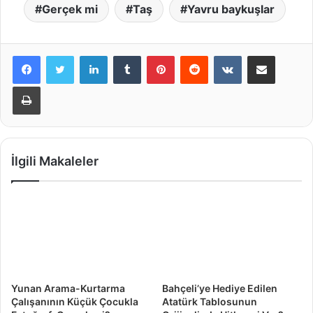
Gerçek mi
Taş
Yavru baykuşlar
LinkedIn
Tumblr
Pinterest
Reddit
VKontakte
E-Posta ile paylaş
Yazdır
İlgili Makaleler
Yunan Arama-Kurtarma
Bahçeli’ye Hediye Edilen
Çalışanının Küçük Çocukla
Atatürk Tablosunun