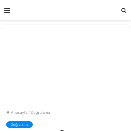
Menü
A
y
...
Anasayfa
/
Doğrulama
Doğrulama