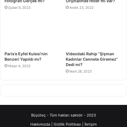
Fotoğrafı Gerçek mi?
Orijinalinde Hitler mi Var?
Şubat 9, 2023
Aralık 23, 2022
Paris’e Eyfel Kulesi’nin
Videodaki Rahip “Şişman
Benzeri Yapıldı mı?
Kadınlar Cennete Giremez”
Dedi mi?
Nisan 4, 2023
Mart 28, 2023
Büyüteç - Tüm hakları saklıdır - 2023
Hakkımızda
|
Gizlilik Politikası
|
İletişim