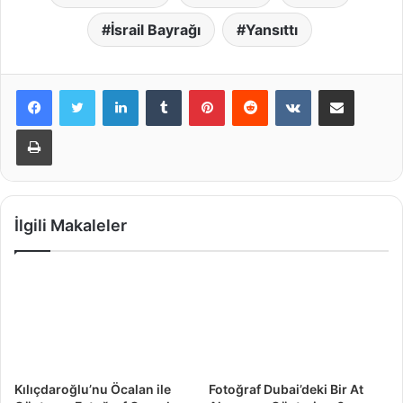
İsrail Bayrağı
Yansıttı
LinkedIn
Tumblr
Pinterest
Reddit
VKontakte
E-Posta ile paylaş
Yazdır
İlgili Makaleler
Kılıçdaroğlu’nu Öcalan ile
Fotoğraf Dubai’deki Bir At